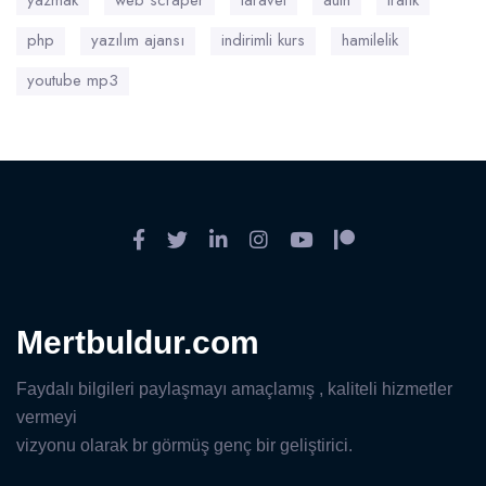
yazmak
web scraper
laravel
auth
trafik
php
yazılım ajansı
indirimli kurs
hamilelik
youtube mp3
Mertbuldur.com
Faydalı bilgileri paylaşmayı amaçlamış , kaliteli hizmetler
vermeyi
vizyonu olarak br görmüş genç bir geliştirici.