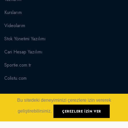
Kurslarım
Videolarım
Stok Yönetimi Yazılımı
Cari Hesap Yazılımı
Sportie.com.tr
Colistu.com
Iletişim
Bu sitedeki deneyiminizi çerezlere izin vererek
İletişim
geliştirebilirsiniz.
ÇEREZLERE IZIN VER
Sitemap