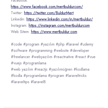
Facebook:
https://www.facebook.com/mertbuldurcom/
Twitter:
https://twitter.com/BuldurMert
Linkedin:
https://www.linkedin.com/in/mertbuldur/
Instagram:
https://instagram.com/mertbuldurcom
Web Sitem:
https://www.mertbuldur.com
#code #program #yazılım #php #laravel #udemy
#software #programming #website #developer
#freelancer #webyazılım #reactnative #react #vue
#vuejs #programlama
#web yazılım #reactjs #yazılımöğren #kodlama
#kodla #programlama #program #laraveltricks
#laraveltips #laravel8