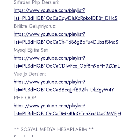
Sıfırdan Php Dersleri:
https://www.youtube.com/playlist?
list=PL3dHQB1OoCaCqwDIsKcRpkoIDE8t_DHcS
Birlikte Geliştiriyoruz:
https://www.youtube.com/playlist?
list=PL3dHQB1OoCaCh-Td86gBoFu4DUbzfSMdS
Mysql Eğitim Seti:
https://www.youtube.com/playlist?
list=PL3dHQB1OoCaCDIwFcx_O6f8m9eFH9ZCmL
Vue Js Dersleri:
https://www.youtube.com/playlist?
list=PL3dHQB1OoCaBBcqJjrfB92Ih_DkZgyW4Y
PHP OOP:
https://www.youtube.com/playlist?
list=PL3dHQB1OoCaDMz4UeGTohXxuU4aCMVFjH
** SOSYAL MEDYA HESAPLARIM **