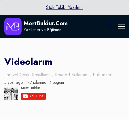
Stok Takibi Yazılımı
MertBuldur.Com
Yazılımcı ve Eğitmen
Videolarım
Laravel Çoklu Koşullama , Kısa dd Kullanımı , bulk insert
5 year ago •
147 izlenme •
4 begeni