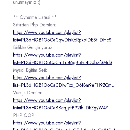
unutmayınız :)
** Oynatma Listesi **
Sıfırdan Php Dersleri:
https://www.youtube.com/playlist?
list=PL3dHQB1OoCaCqwDIsKcRpkoIDE8t_DHcS
Birlikte Geliştiriyoruz:
https://www.youtube.com/playlist?
list=PL3dHQB1OoCaCh-Td86gBoFu4DUbzfSMdS
Mysql Eğitim Seti:
https://www.youtube.com/playlist?
list=PL3dHQB1OoCaCDIwFcx_O6f8m9eFH9ZCmL
Vue Js Dersleri:
https://www.youtube.com/playlist?
list=PL3dHQB1OoCaBBcqJjrfB92Ih_DkZgyW4Y
PHP OOP:
https://www.youtube.com/playlist?