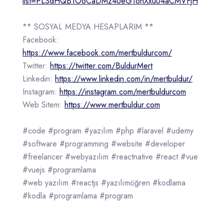
list=PL3dHQB1OoCaDMz4UeGTohXxuU4aCMVFjH
** SOSYAL MEDYA HESAPLARIM **
Facebook:
https://www.facebook.com/mertbuldurcom/
Twitter:
https://twitter.com/BuldurMert
Linkedin:
https://www.linkedin.com/in/mertbuldur/
Instagram:
https://instagram.com/mertbuldurcom
Web Sitem:
https://www.mertbuldur.com
#code #program #yazılım #php #laravel #udemy
#software #programming #website #developer
#freelancer #webyazılım #reactnative #react #vue
#vuejs #programlama
#web yazılım #reactjs #yazılımöğren #kodlama
#kodla #programlama #program