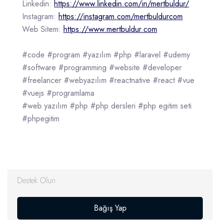
Linkedin:
https://www.linkedin.com/in/mertbuldur/
Instagram:
https://instagram.com/mertbuldurcom
Web Sitem:
https://www.mertbuldur.com
#code #program #yazılım #php #laravel #udemy
#software #programming #website #developer
#freelancer #webyazılım #reactnative #react #vue
#vuejs #programlama
#web yazılım #php #php dersleri #php egitim seti
#phpegitim
Destek Olun
Bağış Yap