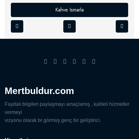
Kahve Ismarla
Mertbuldur.com
Faydalı bilgileri paylaşmayı amaçlamış , kaliteli hizmetler
vermeyi
vizyonu olarak br görmüş genç bir geliştirici.