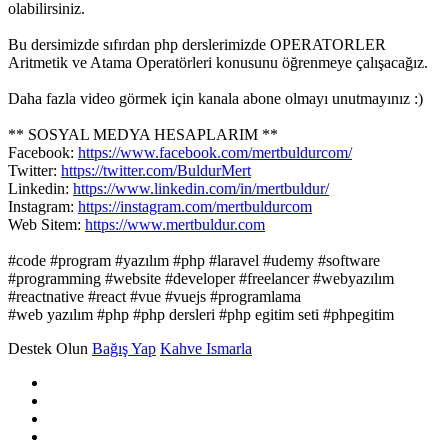
olabilirsiniz.
Bu dersimizde sıfırdan php derslerimizde OPERATORLER
Aritmetik ve Atama Operatörleri konusunu öğrenmeye çalışacağız.
Daha fazla video görmek için kanala abone olmayı unutmayınız :)
** SOSYAL MEDYA HESAPLARIM **
Facebook:
https://www.facebook.com/mertbuldurcom/
Twitter:
https://twitter.com/BuldurMert
Linkedin:
https://www.linkedin.com/in/mertbuldur/
Instagram:
https://instagram.com/mertbuldurcom
Web Sitem:
https://www.mertbuldur.com
#code #program #yazılım #php #laravel #udemy #software
#programming #website #developer #freelancer #webyazılım
#reactnative #react #vue #vuejs #programlama
#web yazılım #php #php dersleri #php egitim seti #phpegitim
Destek Olun
Bağış Yap
Kahve Ismarla