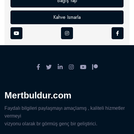
Bağış Yap
Kahve Ismarla
Mertbuldur.com
Faydalı bilgileri paylaşmayı amaçlamış , kaliteli hizmetler
vermeyi
vizyonu olarak br görmüş genç bir geliştirici.