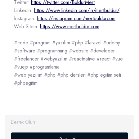
Twitter:
https://twitter.com/BuldurMert
Linkedin:
https://www.linkedin.com/in/mertbuldur/
Instagram:
https://instagram.com/mertbuldurcom
Web Sitem:
https://www.mertbuldur.com
#code #program #yazılım #php #laravel #udemy
#software #programming #website #developer
#freelancer #webyazılım #reactnative #react #vue
#vuejs #programlama
#web yazılım #php #php dersleri #php egitim seti
#phpegitim
Destek Olun