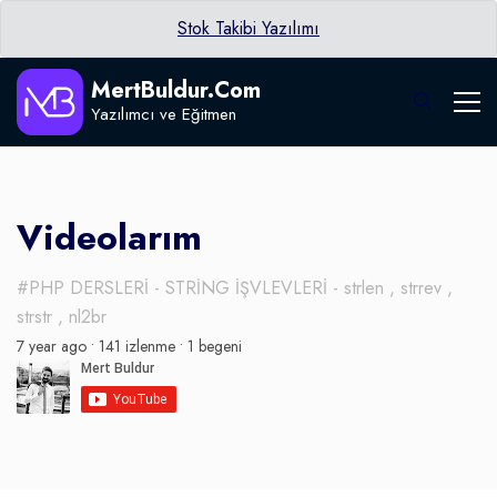
Stok Takibi Yazılımı
MertBuldur.Com
Yazılımcı ve Eğitmen
Videolarım
#PHP DERSLERİ - STRİNG İŞVLEVLERİ - strlen , strrev ,
strstr , nl2br
7 year ago •
141 izlenme •
1 begeni