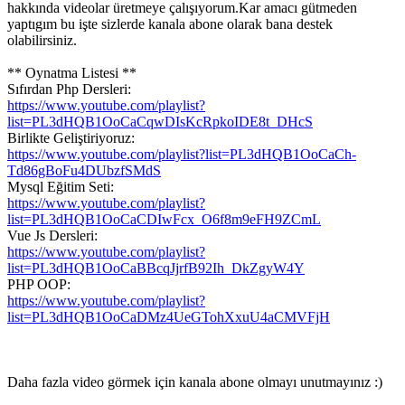
hakkında videolar üretmeye çalışıyorum.Kar amacı gütmeden
yaptıgım bu işte sizlerde kanala abone olarak bana destek
olabilirsiniz.
** Oynatma Listesi **
Sıfırdan Php Dersleri:
https://www.youtube.com/playlist?
list=PL3dHQB1OoCaCqwDIsKcRpkoIDE8t_DHcS
Birlikte Geliştiriyoruz:
https://www.youtube.com/playlist?list=PL3dHQB1OoCaCh-
Td86gBoFu4DUbzfSMdS
Mysql Eğitim Seti:
https://www.youtube.com/playlist?
list=PL3dHQB1OoCaCDIwFcx_O6f8m9eFH9ZCmL
Vue Js Dersleri:
https://www.youtube.com/playlist?
list=PL3dHQB1OoCaBBcqJjrfB92Ih_DkZgyW4Y
PHP OOP:
https://www.youtube.com/playlist?
list=PL3dHQB1OoCaDMz4UeGTohXxuU4aCMVFjH
Daha fazla video görmek için kanala abone olmayı unutmayınız :)