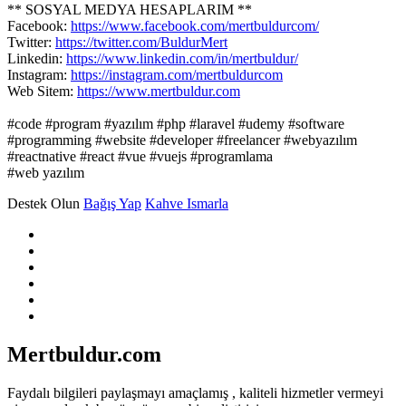
** SOSYAL MEDYA HESAPLARIM **
Facebook:
https://www.facebook.com/mertbuldurcom/
Twitter:
https://twitter.com/BuldurMert
Linkedin:
https://www.linkedin.com/in/mertbuldur/
Instagram:
https://instagram.com/mertbuldurcom
Web Sitem:
https://www.mertbuldur.com
#code #program #yazılım #php #laravel #udemy #software
#programming #website #developer #freelancer #webyazılım
#reactnative #react #vue #vuejs #programlama
#web yazılım
Destek Olun
Bağış Yap
Kahve Ismarla
Mertbuldur.com
Faydalı bilgileri paylaşmayı amaçlamış , kaliteli hizmetler vermeyi