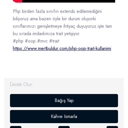
Php birden fazla sınıfın extends edilemediğini
biliyoruz.ama bazen öyle bir durum oluyorki
sınıflarımızı genişletmeye ihtiyaç duyuyoruz.işte tam
bu sırada imdadımıza trait yetişiyor.
#php #oop #mvc #trait
https://www.mertbuldur.com/php-oop-trait-kullanimi
Destek Olun
Bağış Yap
Kahve Ismarla