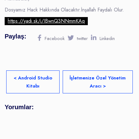
Dosyamız Hack Hakkında Olacaktır.İnşallah Faydalı Olur.
https://yadi.sk/i/IBwnQ3NNmmKAq
Paylaş:
Facebook
twitter
Linkedin
< Android Studio
İşletmenize Özel Yönetim
Kitabı
Aracı >
Yorumlar: