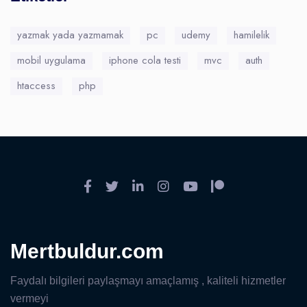
yazmak yada yazmamak
pc
udemy
hamilelik
mobil uygulama
iphone cola testi
mvc
auth
htaccess
php
Mertbuldur.com
Faydalı bilgileri paylaşmayı amaçlamış , kaliteli hizmetler
vermeyi