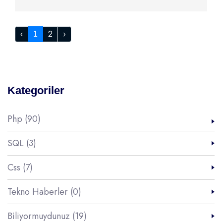
2
›
‹
1
Kategoriler
Php (90)
SQL (3)
Css (7)
Tekno Haberler (0)
Biliyormuydunuz (19)