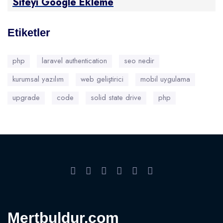
Siteyi Google Ekleme
Etiketler
php
laravel authentication
seo nedir
kurumsal yazılım
web geliştirici
mobil uygulama
upgrade
code
solid state drive
php
Mertbuldur.com