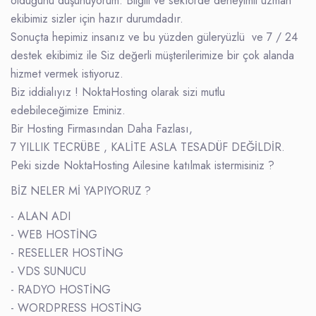
olduğunu düşünüyorum. Bilgili ve sektörde deneyimli uzman
ekibimiz sizler için hazır durumdadır.
Sonuçta hepimiz insanız ve bu yüzden güleryüzlü ve 7 / 24
destek ekibimiz ile Siz değerli müşterilerimize bir çok alanda
hizmet vermek istiyoruz.
Biz iddialıyız ! NoktaHosting olarak sizi mutlu
edebileceğimize Eminiz.
Bir Hosting Firmasından Daha Fazlası,
7 YILLIK TECRÜBE , KALİTE ASLA TESADÜF DEĞİLDİR.
Peki sizde NoktaHosting Ailesine katılmak istermisiniz ?
BİZ NELER Mİ YAPIYORUZ ?
- ALAN ADI
- WEB HOSTİNG
- RESELLER HOSTİNG
- VDS SUNUCU
- RADYO HOSTİNG
- WORDPRESS HOSTİNG