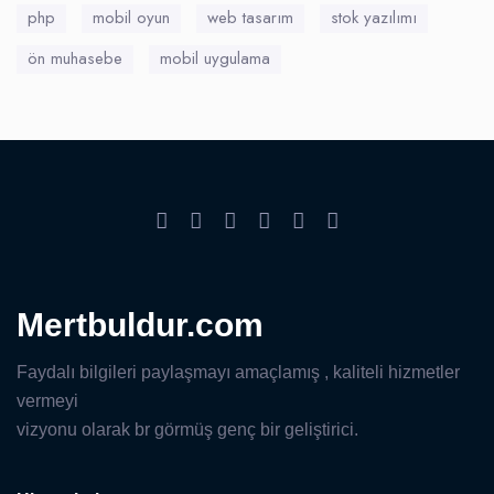
php
mobil oyun
web tasarım
stok yazılımı
ön muhasebe
mobil uygulama
Mertbuldur.com
Faydalı bilgileri paylaşmayı amaçlamış , kaliteli hizmetler
vermeyi
vizyonu olarak br görmüş genç bir geliştirici.