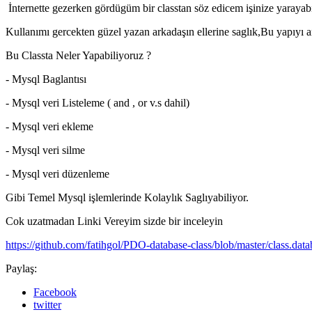
İnternette gezerken gördügüm bir classtan söz edicem işinize yaraya
Kullanımı gercekten güzel yazan arkadaşın ellerine saglık,Bu yapıyı a
Bu Classta Neler Yapabiliyoruz ?
- Mysql Baglantısı
- Mysql veri Listeleme ( and , or v.s dahil)
- Mysql veri ekleme
- Mysql veri silme
- Mysql veri düzenleme
Gibi Temel Mysql işlemlerinde Kolaylık Saglıyabiliyor.
Cok uzatmadan Linki Vereyim sizde bir inceleyin
https://github.com/fatihgol/PDO-database-class/blob/master/class.dat
Paylaş:
Facebook
twitter