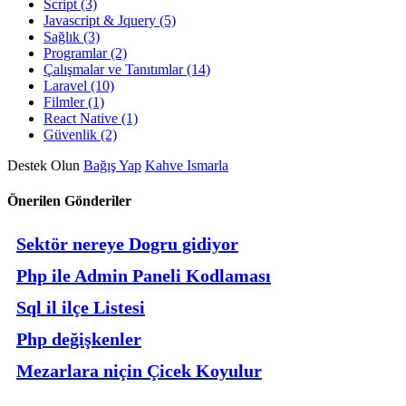
Script (3)
Javascript & Jquery (5)
Sağlık (3)
Programlar (2)
Çalışmalar ve Tanıtımlar (14)
Laravel (10)
Filmler (1)
React Native (1)
Güvenlik (2)
Destek Olun
Bağış Yap
Kahve Ismarla
Önerilen Gönderiler
Sektör nereye Dogru gidiyor
Php ile Admin Paneli Kodlaması
Sql il ilçe Listesi
Php değişkenler
Mezarlara niçin Çicek Koyulur