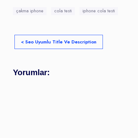
çakma iphone
cola testi
iphone cola testi
< Seo Uyumlu Title Ve Description
Yorumlar: