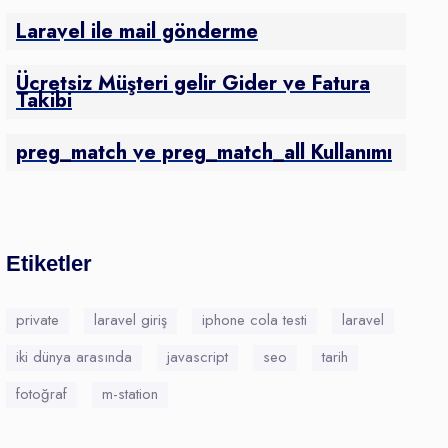
Laravel ile mail gönderme
Ücretsiz Müşteri gelir Gider ve Fatura
Takibi
preg_match ve preg_match_all Kullanımı
Etiketler
private
laravel giriş
iphone cola testi
laravel
iki dünya arasında
javascript
seo
tarih
fotoğraf
m-station