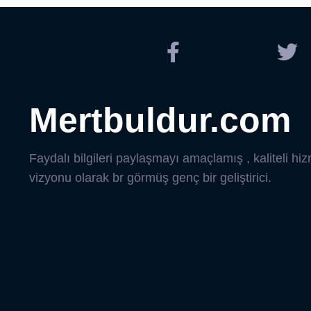
Mertbuldur.com
Faydalı bilgileri paylaşmayı amaçlamış , kaliteli hi
vizyonu olarak br görmüş genç bir geliştirici.