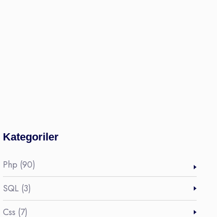
Kategoriler
Php (90)
SQL (3)
Css (7)