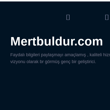
Mertbuldur.com
Faydalı bilgileri paylaşmayı amaçlamış , kaliteli hi
vizyonu olarak br görmüş genç bir geliştirici.