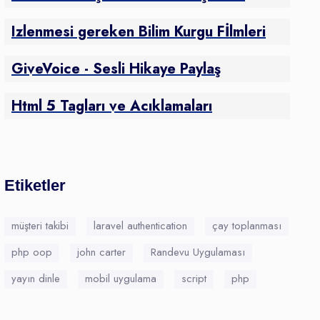
Izlenmesi gereken Bilim Kurgu Fİlmleri
GiveVoice - Sesli Hikaye Paylaş
Html 5 Tagları ve Acıklamaları
Etiketler
müşteri takibi
laravel authentication
çay toplanması
php oop
john carter
Randevu Uygulaması
yayın dinle
mobil uygulama
script
php