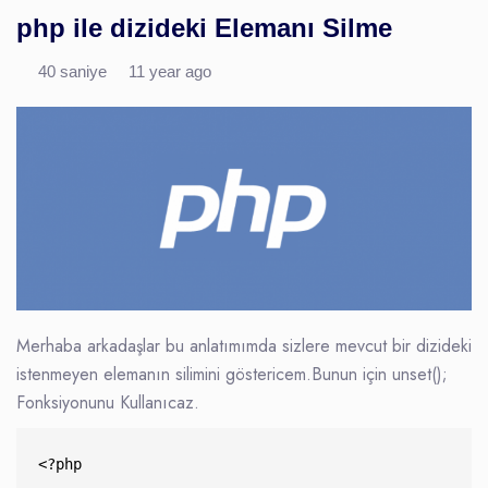
php ile dizideki Elemanı Silme
40 saniye
11 year ago
Merhaba arkadaşlar bu anlatımımda sizlere mevcut bir dizideki
istenmeyen elemanın silimini göstericem.Bunun için unset();
Fonksiyonunu Kullanıcaz.
<?php
