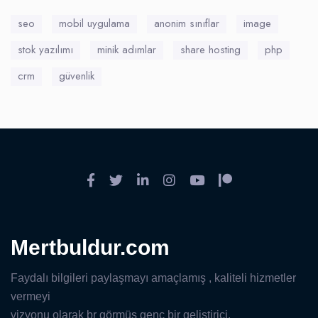
seo
mobil uygulama
anonim sınıflar
image
stok yazılımı
minik adımlar
share hosting
php
crm
güvenlik
Mertbuldur.com
Faydalı bilgileri paylaşmayı amaçlamış , kaliteli hizmetler
vermeyi
vizyonu olarak br görmüş genç bir geliştirici.