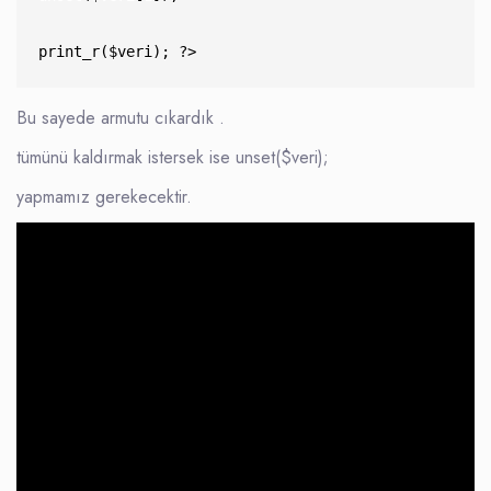
print_r($veri); ?>
Bu sayede armutu cıkardık .
tümünü kaldırmak istersek ise unset($veri);
yapmamız gerekecektir.