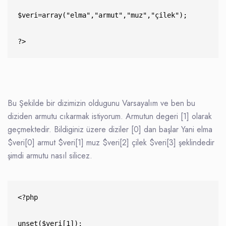
$veri=array("elma","armut","muz","çilek"); 

?>
Bu Şekilde bir dizimizin oldugunu Varsayalım ve ben bu
diziden armutu cıkarmak istiyorum. Armutun degeri [1] olarak
geçmektedir. Bildiginiz üzere diziler [0] dan başlar Yani elma
$veri[0] armut $veri[1] muz $veri[2] çilek $veri[3] şeklindedir
şimdi armutu nasıl silicez.
<?php 

unset($veri[1]);
