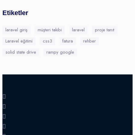
Etiketler
laravel giriş
müşteri takibi
laravel
proje tanıt
Laravel eğitimi
css3
fatura
rehber
solid state drive
rampy google